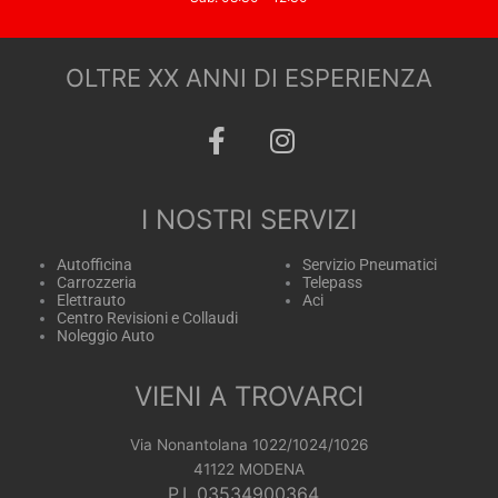
OLTRE XX ANNI DI ESPERIENZA
F
I
a
n
c
s
e
t
I NOSTRI SERVIZI
b
a
o
g
Autofficina
Servizio Pneumatici
Carrozzeria
Telepass
o
r
Elettrauto
Aci
k
a
Centro Revisioni e Collaudi
Noleggio Auto
m
VIENI A TROVARCI
Via Nonantolana 1022/1024/1026
41122 MODENA
P.I. 03534900364